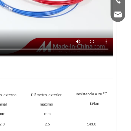
+86-51
Sr. Da
Sra. C
Sra. A
Resistencia a 20 ℃
o externo
Diámetro exterior
Ω/km
minal
máximo
mm
mm
2.3
2.5
143.0