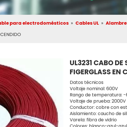
ble para electrodomésticos
»
Cables UL
»
Alambre 
ENCENDIDO
UL3231 CABO DE
FIGERGLASS EN 
Datos técnicos
Voltaje nominal: 600V
Rango de temperatura: 
Voltaje de prueba: 2000V
Conductor: cobre con es
Aislamiento: caucho de si
Varela: fibra de vidrio
Colores: blanco-azul-azu