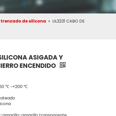
trenzado de silicona
»
UL3231 CABO DE
 SILICONA ASIGADA Y
CIERRO ENCENDIDO
-60 ℃ ~+200 ℃
tateado
licona
l-amarillo-amarillo transparente