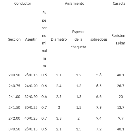
Conductor
Aislamiento
Característ
Es
pe
sor
Espesor
no
Resistencia
Sección
Asentir
Diámetro
de la
sobredosis
mi
Ω/km
chaqueta
nal
m
m
×
2
0.50
28/0.15
0.6
2.1
1.2
5.8
40.1
×
2
0.75
24/0.20
0.6
2.4
1.3
6.5
26.7
×
2
1.00
32/0.20
0.6
2.5
1.3
6.6
20
×
2
1.50
30/0.25
0.7
3
1.5
7.9
13.7
×
2
2.00
40/0.25
0.7
3.3
2
9.4
9.9
×
3
0.50
28/0.15
0.6
2.1
1.5
7.2
40.1