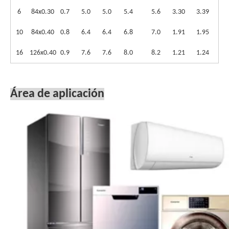
6
84x0.30
0.7
5.0
5.0
5.4
5.6
3.30
3.39
10
84x0.40
0.8
6.4
6.4
6.8
7.0
1.91
1.95
16
126x0.40
0.9
7.6
7.6
8.0
8.2
1.21
1.24
Área de aplicación