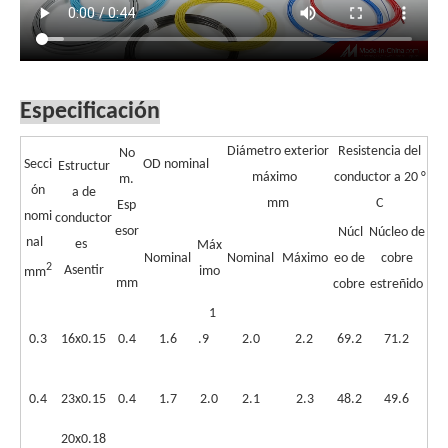
Especificación
Diámetro exterior
Resistencia del
No
Secci
OD nominal
Estructur
máximo
conductor a 20 °
m.
ón
a de
mm
C
Esp
nomi
conductor
esor
Núcl
Núcleo de
nal
es
Máx
Nominal
Nominal
Máximo
eo de
cobre
2
Asentir
imo
mm
mm
cobre
estreñido
1
0.3
16x0.15
0.4
1.6
.9
2.0
2.2
69.2
71.2
0.4
23x0.15
0.4
1.7
2.0
2.1
2.3
48.2
49.6
20x0.18