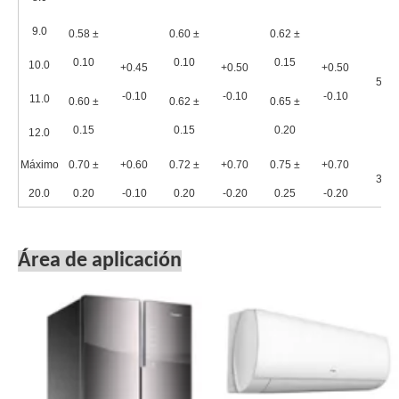
9.0
0.58 ±
0.60 ±
0.62 ±
0.10
0.10
0.15
10.0
+0.45
+0.50
+0.50
50
-0.10
-0.10
-0.10
11.0
0.60 ±
0.62 ±
0.65 ±
0.15
0.15
0.20
12.0
Máximo
0.70 ±
+0.60
0.72 ±
+0.70
0.75 ±
+0.70
30
20.0
0.20
-0.10
0.20
-0.20
0.25
-0.20
Área de aplicación