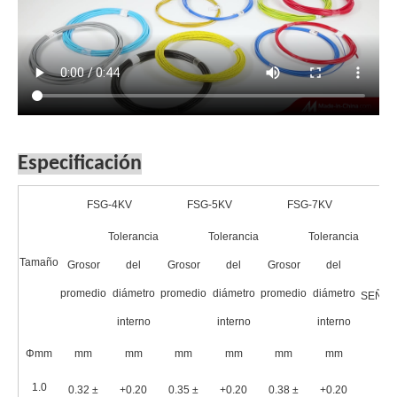
Especificación
FSG-4KV
FSG-5KV
FSG-7KV
L
Tolerancia
Tolerancia
Tolerancia
Tamaño
Grosor
del
Grosor
del
Grosor
del
promedio
diámetro
promedio
diámetro
promedio
diámetro
SEÑO
interno
interno
interno
Φmm
mm
mm
mm
mm
mm
mm
1.0
0.32 ±
+0.20
0.35 ±
+0.20
0.38 ±
+0.20