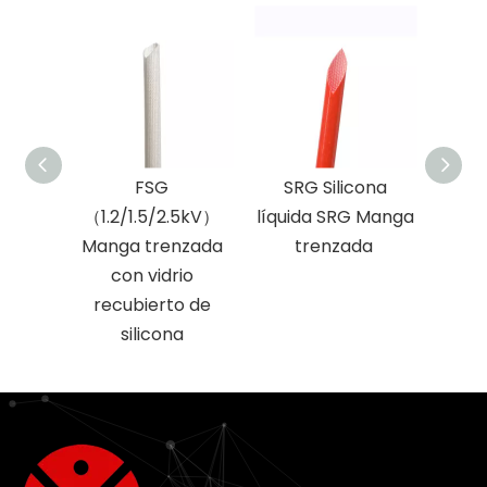
FSG
SRG Silicona
Mun
（1.2/1.5/2.5kV）
líquida SRG Manga
d
Manga trenzada
trenzada
resis
con vidrio
recubierto de
silicona