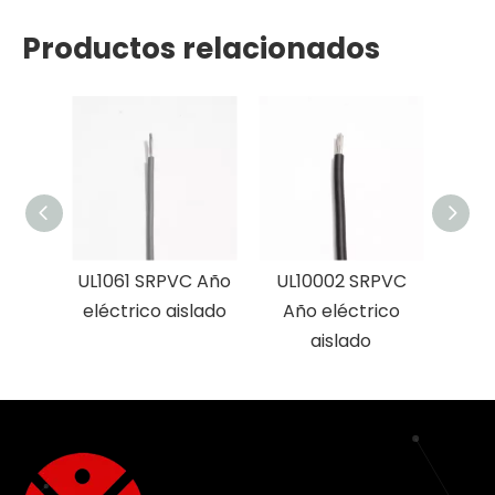
Productos relacionados
UL1061 SRPVC Año
UL10002 SRPVC
UL1
eléctrico aislado
Año eléctrico
aisl
aislado