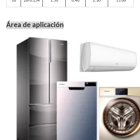
16
26/0.254
1.50
0.40
2.30
15.06
Área de aplicación