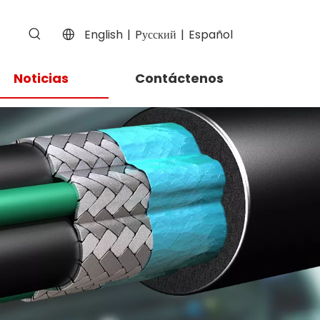
English
|
Pусский
|
Español
Noticias
Contáctenos